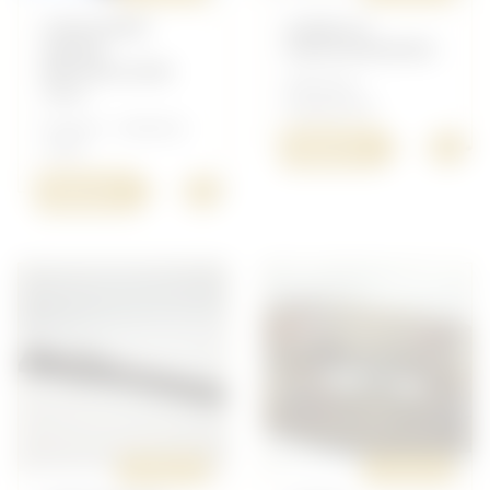
UNIFORME
JUMELLE
GARDE
KRIEGSMARINE
RÉPUBLICAIN
Allemand -
1914
Équipement
Français - Uniforme
+
500,00 €
14/18
+
550,00 €
ORIGINAL
ORIGINAL