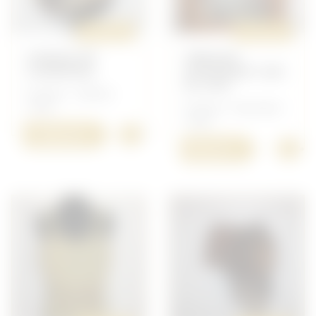
ORIGINAL
ORIGINAL
CASQUE DE
TABLEAU
CUIRAPIED
INFIRMIER 123E
RI 1918
Français - Coiffure
14/18
Français - Document
14/18
+
2 000,00 €
+
580,00 €