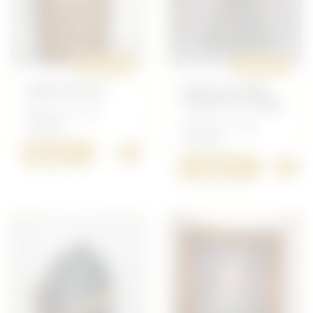
ORIGINAL
ORIGINAL
JERRYCAN SS
BINOCULAIRE
FLACK D.F 10X80
Allemand - Petit
matériel
Allemand - Petit
matériel
+
400,00 €
+
1 800,00 €