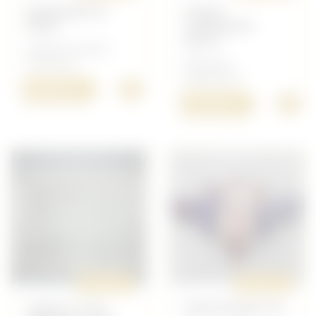
BAÏONNETTE
PORTE
ROSS
CHARGEUR
MG13
Anglais/Canadien -
Armement
Allemand -
Équipement
+
350,00 €
+
150,00 €
ORIGINAL
ORIGINAL
CARTE ST LÔ,
MOUSTIQUE FFL