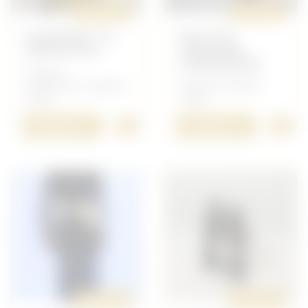
ORIGINAL
ORIGINAL
PLASTRON "LE
SELLE DE
PROTECTOR"
CAVALERIE
CANADIENNE
Français -
Équipement, matériel
Anglais/Canadien -
14/18
14/18
+
+
2 500,00 €
1 200,00 €
ORIGINAL
ORIGINAL