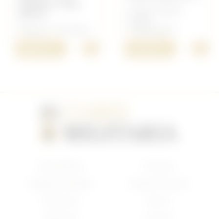
OMAHA, UTAH
Insigne Français -
BEACH
Insigne
Allemand - Document
FFL/Résistance
+
+
200,00 €
130,00 €
Nouveautés
Français
Anglais/Canadien
Insigne Français
Américain
Divers
Allemand
Contact