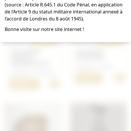
(source : Article R.645.1 du Code Pénal, en application
de l’Article 9 du statut militaire international annexé à
l’accord de Londres du 8 août 1945).
Bonne visite sur notre site internet !
ORIGINAL
ORIGINAL
DOCUMENT
BOUSSOLE
FAMILLE
D'ÉVASION
MALGRÉ-NOUS
Américain - USAAF
Allemand - Document
+
15,00 €
+
500,00 €