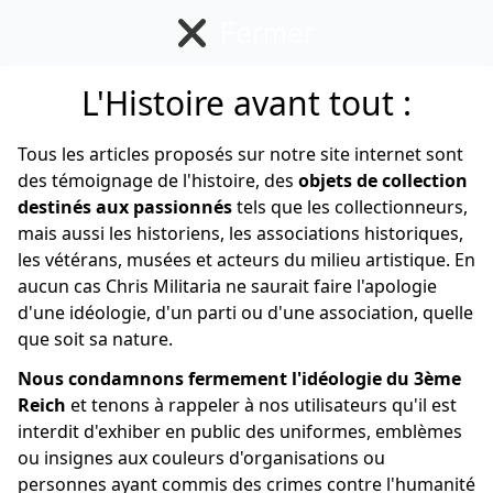
Fermer
L'Histoire avant tout :
Sélection du moment
Tous les articles proposés sur notre site internet sont
des témoignage de l'histoire, des
objets de collection
destinés aux passionnés
tels que les collectionneurs,
mais aussi les historiens, les associations historiques,
Nouveautés chinées par notre équipe, objets
les vétérans, musées et acteurs du milieu artistique. En
thématiques, curiosités ou simplement nos produits
aucun cas Chris Militaria ne saurait faire l'apologie
préférés… Retrouvez sur cette page notre sélection du
d'une idéologie, d'un parti ou d'une association, quelle
moment. N'hésitez pas à y jeter un œil régulièrement :
que soit sa nature.
nous la mettons à jour dès que possible.
Nous condamnons fermement l'idéologie du 3ème
Reich
et tenons à rappeler à nos utilisateurs qu'il est
interdit d'exhiber en public des uniformes, emblèmes
ou insignes aux couleurs d'organisations ou
personnes ayant commis des crimes contre l'humanité