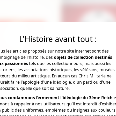
L'Histoire avant tout :
us les articles proposés sur notre site internet sont des
moignage de l'histoire, des
objets de collection destinés
ux passionnés
tels que les collectionneurs, mais aussi les
storiens, les associations historiques, les vétérans, musées 
REPRODUCTION
REPR
teurs du milieu artistique. En aucun cas Chris Militaria ne
ARD DE
DRAPEAU DU PARTI
urait faire l'apologie d'une idéologie, d'un parti ou d'une
RUPPENLEITER
Allemand - Drapeau et Bras
sociation, quelle que soit sa nature.
- Drapeau et Brassard
ous condamnons fermement l'idéologie du 3ème Reich
e
+
60,00 €
nons à rappeler à nos utilisateurs qu'il est interdit d'exhibe
 public des uniformes, emblèmes ou insignes aux couleurs