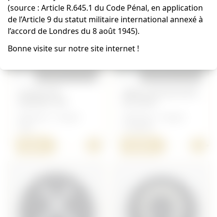
(source : Article R.645.1 du Code Pénal, en application
de l’Article 9 du statut militaire international annexé à
l’accord de Londres du 8 août 1945).
Bonne visite sur notre site internet !
REPRODUCTION
REPRODUCTION
CLOUS DE
AIGLE DE BLOUSE
GRADES OR
DE SAUT
Allemand - Insigne
Allemand - Insigne
Heer
Luftwaffe
+
+
5,00 €
10,00 €