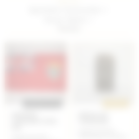
Filter par :
Type d'article :
Tous les articles
Trier par :
Récents
9
articles
REPRODUCTION
ORIGINAL
DRAPEAU
BIDON OIL
CANADIEN 39/45
CANADIAN
GM
Anglais/Canadien -
Anglais/Canadien -
Petit Matériel Canadien