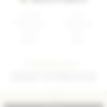
Nouveautés
Français
Anglais/Canadien
Insigne Français
Américain
Divers
Allemand
Contact
Contactez-nous !
02 35 92 47 01 du lundi au vendredi 9h-12h /13h-18h
sebchris@bbox.fr
30 rue du Mouquet 76570 Pavilly
CGU
CGV
Mentions légales