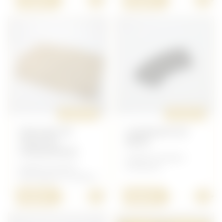
15,00 €
65,00 €
ORIGINAL
ORIGINAL
TROUSSE DE
CHARGEUR DE
TOILETTE
BREN
CANADIENNE
Anglais/Canadien -
Anglais/Canadien -
Armement
Petit Matériel Canadien
+
+
30,00 €
40,00 €