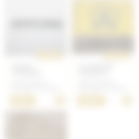
ORIGINAL
ORIGINAL
PEIGNE
ALLUMETTES
CANADIEN
CANADIEN
Anglais/Canadien -
Anglais/Canadien -
Petit Matériel Canadien
Petit Matériel Canadien
+
+
5,00 €
10,00 €