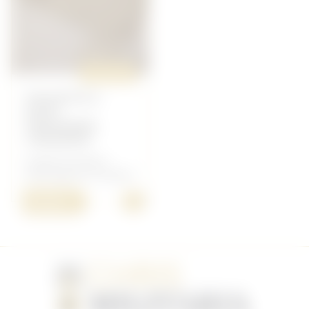
ORIGINAL
POCHETTE A
EFFET
PERSONNEL
CANADIEN
Anglais/Canadien -
Petit Matériel Canadien
+
20,00 €