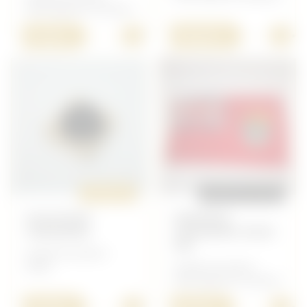
Petit Matériel Canadien
+
+
75,00 €
100,00 €
ORIGINAL
REPRODUCTION
ECOUTEUR
DRAPEAU
CANADIEN
CANADIEN 39/45
PM
Anglais/Canadien -
Radio
Anglais/Canadien -
Petit Matériel Canadien
+
+