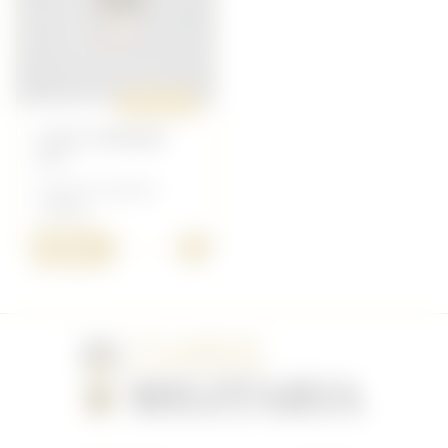
ORIGINAL
FOOT POWDER
N°1
Anglais/Canadien -
Toillette
+
5,00 €