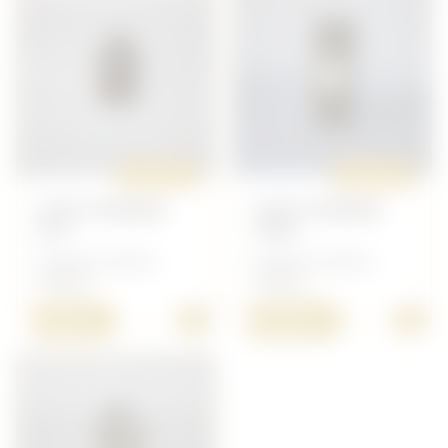
ORIGINAL
ORIGINAL
FOOT POWDER
FOOT POWDER
N°2
16OZ
Anglais/Canadien -
Anglais/Canadien -
Toillette
Toillette
+
+
5,00 €
25,00 €