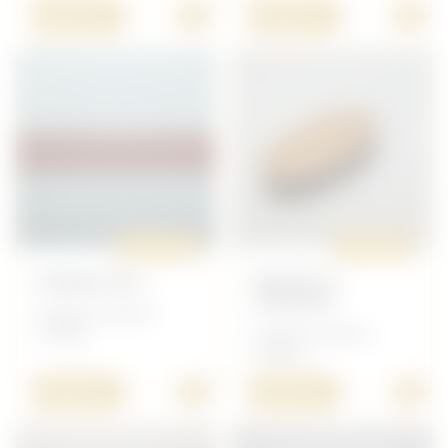
+
+
40,00 €
20,00 €
ORIGINAL
ORIGINAL
PEIGNE GB 1
BROSSE A
CHEVEUX
Anglais/Canadien -
Toillette
Anglais/Canadien -
Toillette
+
+
20,00 €
25,00 €