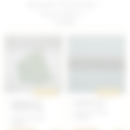
Type d'article :
Tous les articles
Trier par :
Récents
7
articles
ORIGINAL
ORIGINAL
BASSINE DE
PEIGNE GB 2
TOILETTE GB
Anglais/Canadien -
Anglais/Canadien -
Toillette
Toillette