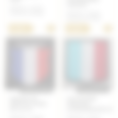
CROATES
Allemand - Insigne
Volontaire étranger
Allemand - Insigne
Volontaire étranger
+
+
10,00 €
10,00 €
REPRODUCTION
REPRODUCTION
INSIGNE DE
VOLONTAIRE
MANCHE TISSÉE
FRANÇAIS
DE LA LVF
(CHARLEMAGNE),SS
Allemand - Insigne
Allemand - Insigne