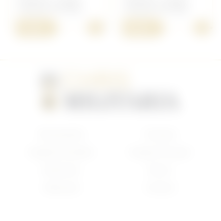
Volontaire étranger
Volontaire étranger
+
+
7,00 €
8,00 €
Nouveautés
Français
Anglais/Canadien
Insigne Français
Américain
Divers
Allemand
Contact