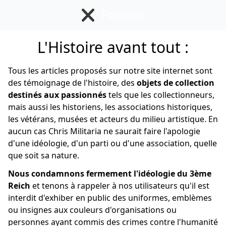
Fermer
se menu
L'Histoire avant tout :
Insigne Volontaire
étranger
Tous les articles proposés sur notre site internet sont
des témoignage de l'histoire, des
objets de collection
destinés aux passionnés
tels que les collectionneurs,
mais aussi les historiens, les associations historiques,
Allemand
les vétérans, musées et acteurs du milieu artistique. En
aucun cas Chris Militaria ne saurait faire l'apologie
d'une idéologie, d'un parti ou d'une association, quelle
que soit sa nature.
Filter par :
Nous condamnons fermement l'idéologie du 3ème
Type d'article :
Tous les articles
Reich
et tenons à rappeler à nos utilisateurs qu'il est
Trier par :
Récents
interdit d'exhiber en public des uniformes, emblèmes
14
articles
ou insignes aux couleurs d'organisations ou
personnes ayant commis des crimes contre l'humanité