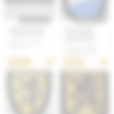
REPRODUCTION
REPRODUCTION
BANDE DE BRAS
VOLONTAIRE
CHARLEMAGNE
HOLLANDAIS
(NEDERLAND)
Allemand - insigne
Waffen SS
Allemand - Insigne
Volontaire étranger
+
+
10,00 €
8,00 €