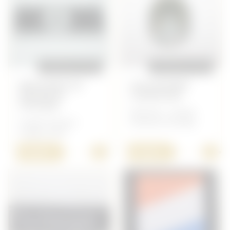
REPRODUCTION
REPRODUCTION
BRASSARD DU
VOLONTAIRE
BAGADOÙ
TURKISTAN
STOURM
Allemand - Insigne
Insigne Français -
Volontaire étranger
Insigne 39/45
+
+
10,00 €
15,00 €