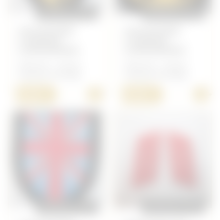
REPRODUCTION
REPRODUCTION
VOLONTAIRE
VOLONTAIRE
FLAMAND
FLAMAND
(LANGEMARK)
(LANGEMARK)
Allemand - Insigne
Allemand - Insigne
Volontaire étranger
Volontaire étranger
+
+
8,00 €
8,00 €
REPRODUCTION
REPRODUCTION