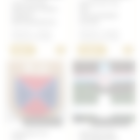
VOLONTAIRE
PATTES DE COL
ANGLAIS (CORPS
DES
FRANCS
VOLONTAIRES
BRITANNIQUES)
RUSSES
Allemand - Insigne
Allemand - Insigne
Volontaire étranger
Volontaire étranger
+
+
8,00 €
15,00 €
REPRODUCTION
REPRODUCTION
COSAQUE DU
INSIGNE DES
DON
VOLONTAIRES