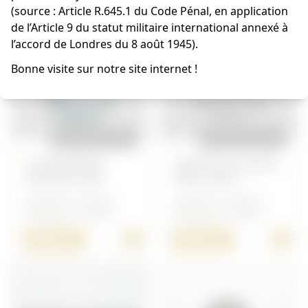
(source : Article R.645.1 du Code Pénal, en application
de l’Article 9 du statut militaire international annexé à
l’accord de Londres du 8 août 1945).
Bonne visite sur notre site internet !
REPRODUCTION
REPRODUCTION
X DIVISIONE,
ORDRE DU SANG,
DÉCIMA MAS
WALLONIE
Allemand - Insigne
Allemand - Insigne
Volontaire étranger
Volontaire étranger
+
+
20,00 €
20,00 €