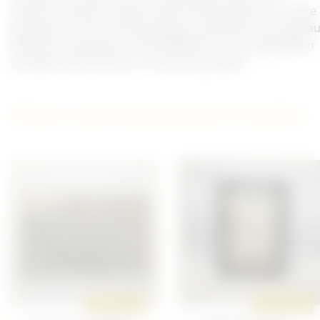
citations. Peinture signé et daté 1918. Mis dans un cadre
bien après. Très bon état général. Dimensions du tablea
64X53cm, dimensions total: 80X68.5cm.
Pas d'expédition
possible mais livraison sur bourse possible.
D'autres articles qui pourraient vous plaire
ORIGINAL
ORIGINAL