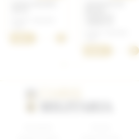
PHOTO SOLDATS
CERTIFICAT DE
43E RI
BONNE
CONDUITE
Français - Document
136ÈME RI
14/18
Français - Document
+
5,00 €
14/18
+
20,00 €
Nouveautés
Français
Anglais/Canadien
Insigne Français