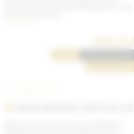
d'infanterie, il porte une croix de guerre avec trois
citations. Peinture signé et daté 1918. Mis dans un cadre
bien après. Très bon état...
En savoir plus
580,00 
Réserver
Ajouter à ma sélection
Poser une question
Partager cet article
DESCRITION DÉTAILLÉ
Beau portrait peint d'un infirmier du 123e Régiment
d'infanterie, il porte une croix de guerre avec trois