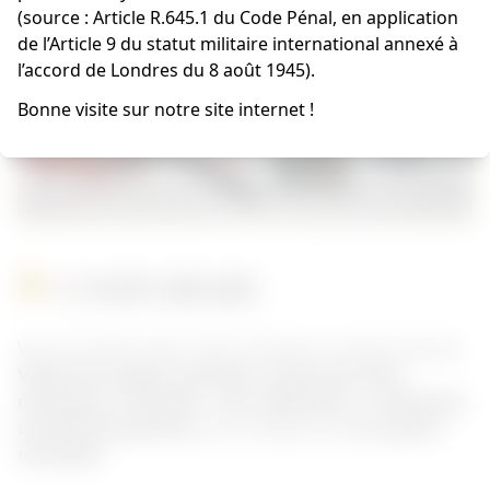
(source : Article R.645.1 du Code Pénal, en application
de l’Article 9 du statut militaire international annexé à
l’accord de Londres du 8 août 1945).
Bonne visite sur notre site internet !
UNIFORME
Vous trouverez dans cette rubrique un large choix de
Vestes de combat, pantalon, tenue de sortie,
manteaux, Chemises, sous vêtements, accessoires
d'uniformes portés
par les soldats
de la
2e guerre
mondiale.