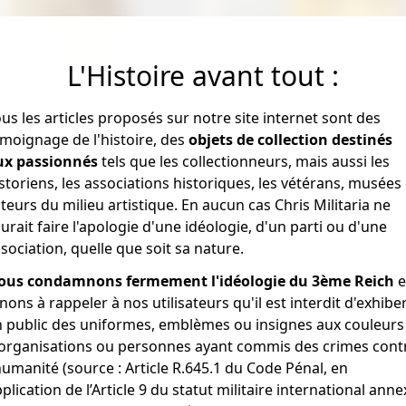
L'Histoire avant tout :
ORIGINAL
us les articles proposés sur notre site internet sont des
CCUPATION SERVICE
ARMY OF OCCUPATI
moignage de l'histoire, des
objets de collection destinés
MEDAL
ux passionnés
tels que les collectionneurs, mais aussi les
storiens, les associations historiques, les vétérans, musées 
 - Médaille
Américain - Médaille
teurs du milieu artistique. En aucun cas Chris Militaria ne
+
15,00 €
urait faire l'apologie d'une idéologie, d'un parti ou d'une
sociation, quelle que soit sa nature.
ous condamnons fermement l'idéologie du 3ème Reich
e
nons à rappeler à nos utilisateurs qu'il est interdit d'exhibe
 public des uniformes, emblèmes ou insignes aux couleurs
'organisations ou personnes ayant commis des crimes cont
humanité (source : Article R.645.1 du Code Pénal, en
plication de l’Article 9 du statut militaire international anne