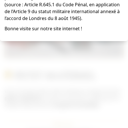
(source : Article R.645.1 du Code Pénal, en application
de l’Article 9 du statut militaire international annexé à
l’accord de Londres du 8 août 1945).
Bonne visite sur notre site internet !
PETIT MATÉRIEL
Vous trouverez dans cette rubrique un large choix de
petits matériels
et autres accessoires utilisés par les
soldats Allemand
de la
2e guerre mondiale.
Filter par :