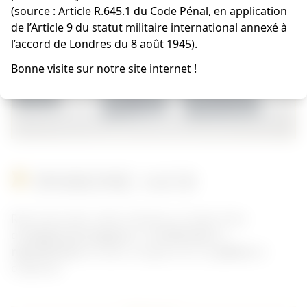
(source : Article R.645.1 du Code Pénal, en application
de l’Article 9 du statut militaire international annexé à
l’accord de Londres du 8 août 1945).
Bonne visite sur notre site internet !
INSIGNE 14/18
Retrouvez dans cette rubrique un large choix
d
'insignes de casques
et d'
uniformes
en
reproduction
et divers insignes de nos
poilus
en
originaux.