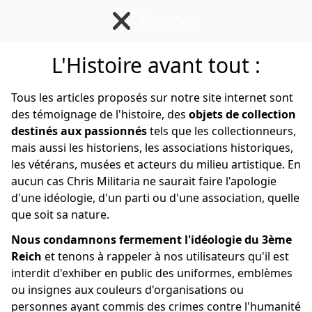
Fermer
se menu
L'Histoire avant tout :
Insigne 14/18
Tous les articles proposés sur notre site internet sont
des témoignage de l'histoire, des
objets de collection
Insigne Français
destinés aux passionnés
tels que les collectionneurs,
mais aussi les historiens, les associations historiques,
les vétérans, musées et acteurs du milieu artistique. En
aucun cas Chris Militaria ne saurait faire l'apologie
d'une idéologie, d'un parti ou d'une association, quelle
que soit sa nature.
Nous condamnons fermement l'idéologie du 3ème
Reich
et tenons à rappeler à nos utilisateurs qu'il est
interdit d'exhiber en public des uniformes, emblèmes
ou insignes aux couleurs d'organisations ou
personnes ayant commis des crimes contre l'humanité