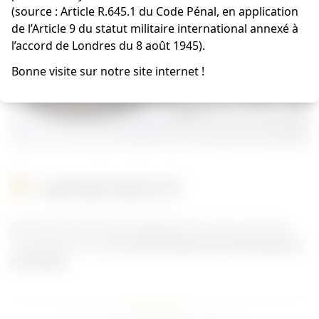
(source : Article R.645.1 du Code Pénal, en application
de l’Article 9 du statut militaire international annexé à
l’accord de Londres du 8 août 1945).
Bonne visite sur notre site internet !
ARMEMENT
Retrouvez dans cette rubrique tout ce qui concerne
l'armement du soldat
britannique
de la 2eme guerre
mondiale.
Filter par :