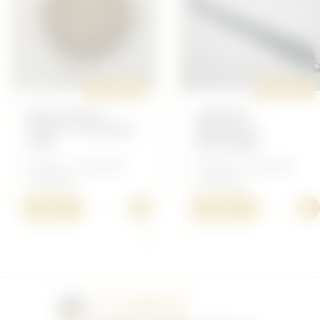
ORIGINAL
ORIGINAL
BON POUR 1
CRAVATE
FRANC TUNISIEN
MÉDAILLE
1921
MILITAIRE
Français - Décoration
Français - Décoration
1870/1918
1870/1918
+
+
5,00 €
10,00 €