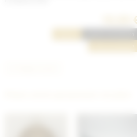
en métal accroché.
10,00 
Réserver
Ajouter à ma sélection
Poser une question
Partager cet article
D'autres articles qui pourraient vous plaire