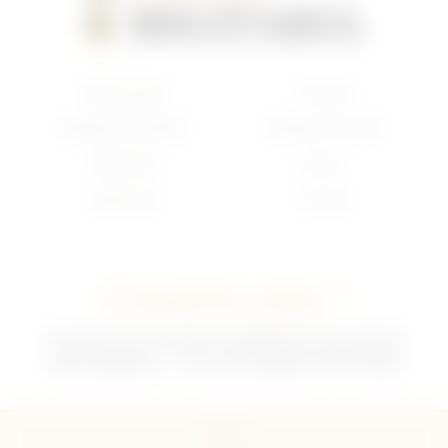
Nouveautés
Français
Anglais/Canadien
Insigne Français
Américain
Divers
Allemand
Contact
Contactez-nous !
02 35 92 47 01 du lundi au vendredi 9h-12h /13h-18h
sebchris@bbox.fr
30 rue du Mouquet 76570 Pavilly
CGU