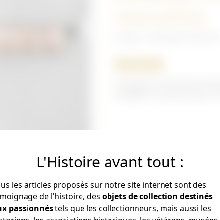
interalliée
Français - Décoration 1870/191
ORIGINAL
montage sur barrette à boule
médaille commémorative 14/
Ré
L'Histoire avant tout :
us les articles proposés sur notre site internet sont des
moignage de l'histoire, des
objets de collection destinés
ux passionnés
tels que les collectionneurs, mais aussi les
storiens, les associations historiques, les vétérans, musées 