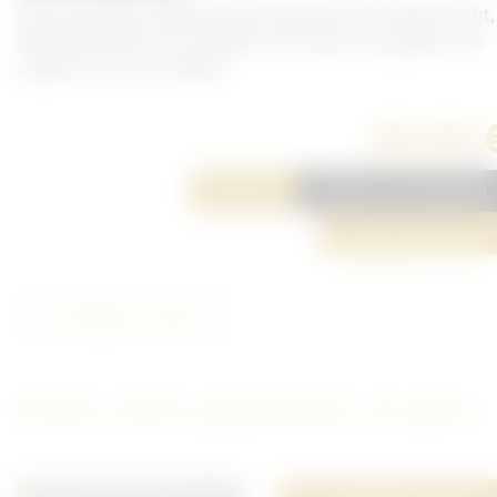
Paire de pattes d'épaules pour général de la Wehrmacht,
belle fabrication en canetille. En fonction du grade vous
rajouter une ou 2 étoiles.
30,00 
Réserver
Ajouter à ma sélection
Poser une question
Partager cet article
D'autres articles qui pourraient vous plaire