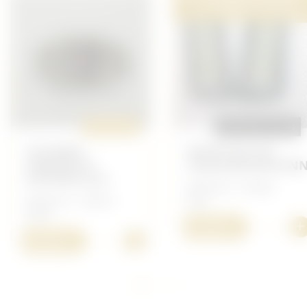
HORS STOCK
ORIGINAL
REPRODUCTION
COCARDE
PATTES DE COL
CASQUETTE
CAVALERIE/RECON
OFFICIER ALU
Allemand - Insigne
Allemand - Coiffure
Heer
39/45
+
15,00 €
+
30,00 €