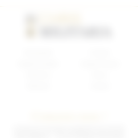
Nouveautés
Français
Anglais/Canadien
Insigne Français
Américain
Divers
Allemand
Contact
Contactez-nous !
02 35 92 47 01 du lundi au vendredi 9h-12h /13h-18h
sebchris@bbox.fr
30 rue du Mouquet 76570 Pavilly