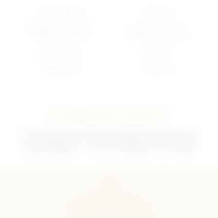
Nouveautés
Français
Anglais/Canadien
Insigne Français
Américain
Divers
Allemand
Contact
Contactez-nous !
02 35 92 47 01 du lundi au vendredi 9h-12h /13h-18h
sebchris@bbox.fr
30 rue du Mouquet 76570 Pavilly
CGU
CGV
Mentions légales
Politique de confidentialité