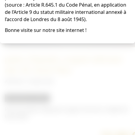
(source : Article R.645.1 du Code Pénal, en application
de l’Article 9 du statut militaire international annexé à
l’accord de Londres du 8 août 1945).
Bonne visite sur notre site internet !
pattes d'épaules sergent infirmier
mle 40, liseré bleu
Allemand - Insigne Heer
REPRODUCTION
Paire de pattes d'épaules sergent infirmier modèle 40,
liseré bleu