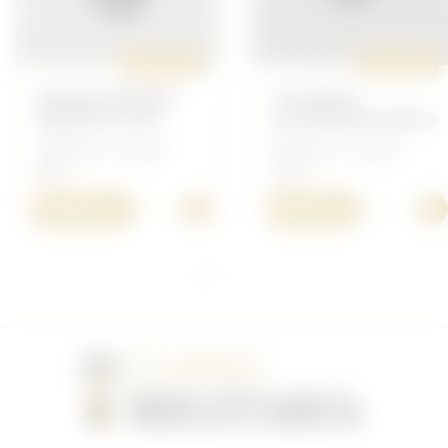
ORIGINAL
ORIGINAL
BADGE BLÉSSÉE
COCARDE
ARGENT N°30
ALLEMANDE BEVO
Allemand - Insigne
Allemand - Insigne
Heer
Heer
+
+
100,00 €
25,00 €