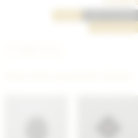
15,00 
Réserver
Ajouter à ma sélection
Poser une question
Partager cet article
D'autres articles qui pourraient vous plaire