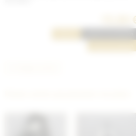
sont velcro.
15,00 
Réserver
Ajouter à ma sélection
Poser une question
Partager cet article
D'autres articles qui pourraient vous plaire