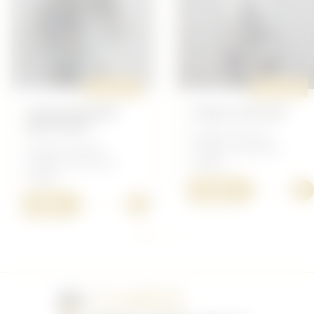
ORIGINAL
ORIGINAL
GENDARMERIE
STAGE DUPLAN
BRETAGNE
Insigne Français -
Insigne Français -
Insignes Forces de
Insignes Forces de
L'ordre
L'ordre
+
15,00 €
+
7,00 €