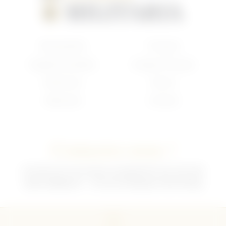
Nouveautés
Français
Anglais/Canadien
Insigne Français
Américain
Divers
Allemand
Contact
Contactez-nous !
02 35 92 47 01 du lundi au vendredi 9h-12h /13h-18h
sebchris@bbox.fr
30 rue du Mouquet 76570 Pavilly
CGU