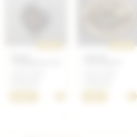
ORIGINAL
ORIGINAL
BREVET
DÉFENSE
COMMANDO N°23
CITOYENNETÉ
Insigne Français -
Insigne Français -
Insigne Toute
Insigne Toute
Armes/Brevet
Armes/Brevet
+
+
10,00 €
7,00 €