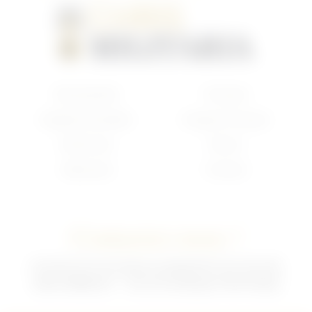
Nouveautés
Français
Anglais/Canadien
Insigne Français
Américain
Divers
Allemand
Contact
Contactez-nous !
02 35 92 47 01 du lundi au vendredi 9h-12h /13h-18h
sebchris@bbox.fr
30 rue du Mouquet 76570 Pavilly