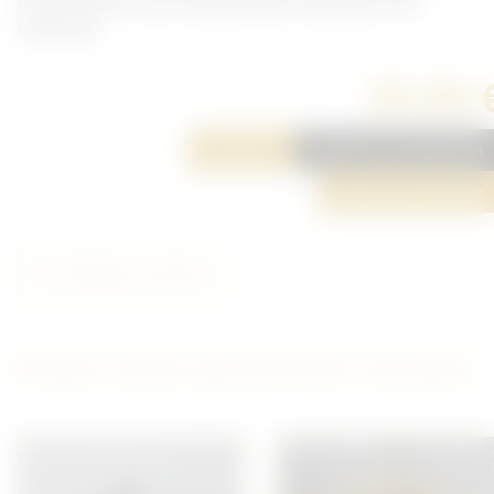
d'intervention de la Gendarmerie nationale. Non
matriculé.
30,00 
Réserver
Ajouter à ma sélection
Poser une question
Partager cet article
D'autres articles qui pourraient vous plaire