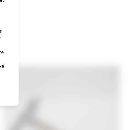
t
r
re
xé