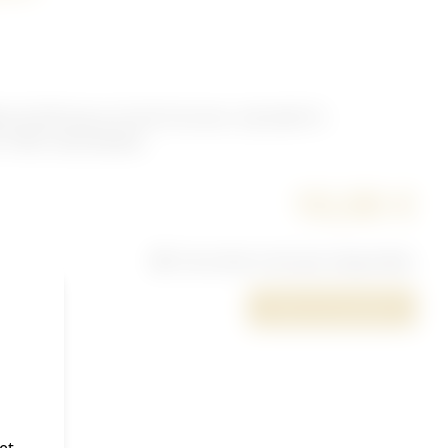
re 6,5x52 pour le fusil Carcano, clip daté 41,
 1943, neutralisées.
10,00 €
Cet article n'est plus disponible.
Poser une question
et