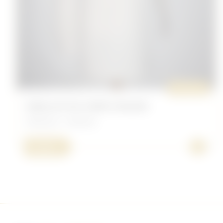
ORIGINAL
MAILLOT DE CORPS ITALIEN
Allemand - Uniforme
+
15,00 €