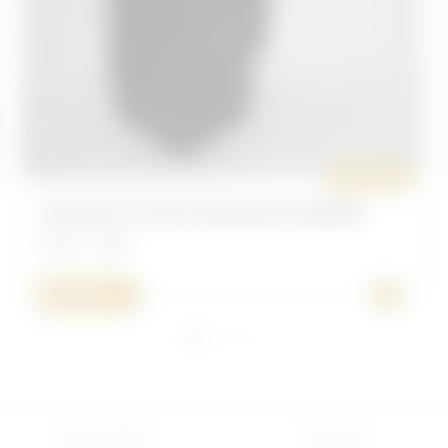
ORIGINAL
MOULIN À CAFÉ ITALIEN/ALLEMAND
Divers - Italie
+
200,00 €
Nouveautés
Français