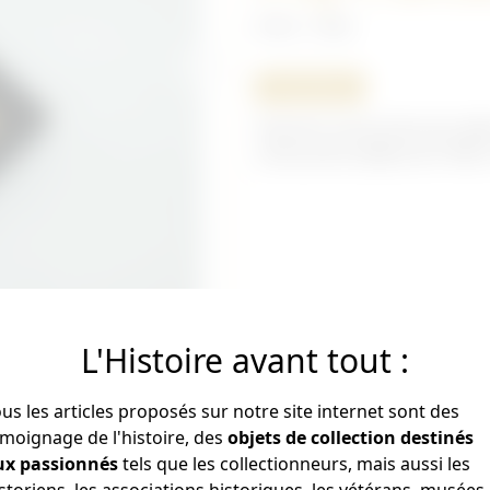
Divers - Italie
ORIGINAL
Clip de 6 cartouches de calib
cartouches datées de 1936 à
L'Histoire avant tout :
us les articles proposés sur notre site internet sont des
moignage de l'histoire, des
objets de collection destinés
ux passionnés
tels que les collectionneurs, mais aussi les
storiens, les associations historiques, les vétérans, musées 