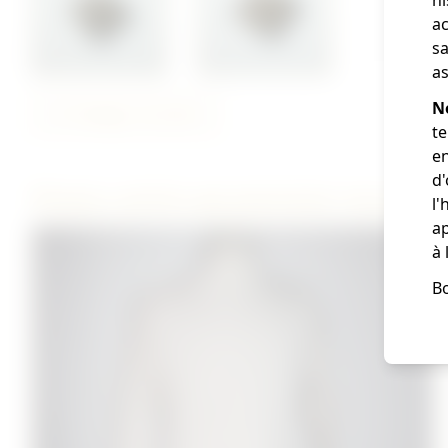
ac
sa
as
N
Partager cet article
te
en
d
D'autres articles qui pourraient vous plaire
l'
ap
à 
Bo