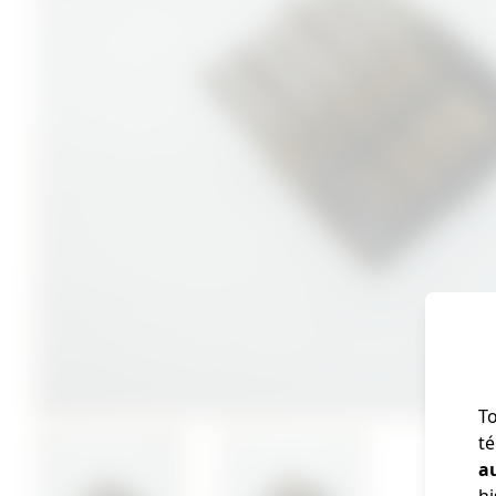
To
té
a
hi