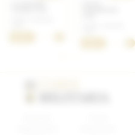
10 CENTIMES
PHOTO
TUNISIE 1918
STRASBOURG
1918
Français - Document
14/18
Français - Document
14/18
+
5,00 €
+
5,00 €
Nouveautés
Français
Anglais/Canadien
Insigne Français