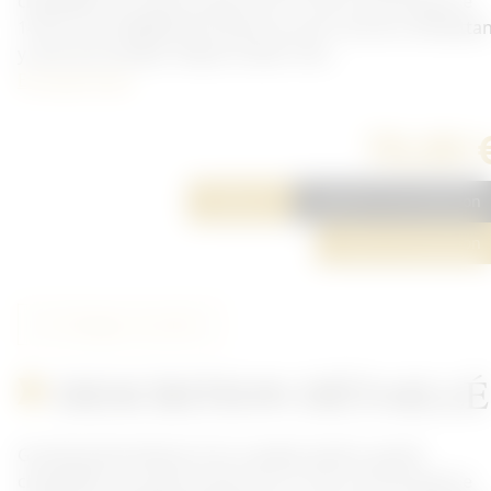
champêtre ou autre) ancien de 14. Une croix de guerre
14/18, une médaille de Verdun et une croix du combatta
y sont accrochées. Ruban insolé. Une...
En savoir plus
70,00 
Réserver
Ajouter à ma sélection
Poser une question
Partager cet article
DESCRITION DÉTAILLÉ
Grande photo/dessin d'un cavalier (police, garde-
champêtre ou autre) ancien de 14. Une croix de guerre