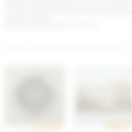
14/18, une médaille de Verdun et une croix du combatta
y sont accrochées. Ruban insolé. Une plaque de casque 
est fixée en dessous.
dimension totale du cadre : 45 cm X 35 cm.
D'autres articles qui pourraient vous plaire
ORIGINAL
ORIGINAL