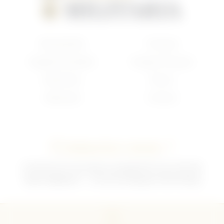
Nouveautés
Français
Anglais/Canadien
Insigne Français
Américain
Divers
Allemand
Contact
Contactez-nous !
02 35 92 47 01 du lundi au vendredi 9h-12h /13h-18h
sebchris@bbox.fr
30 rue du Mouquet 76570 Pavilly
CGU
CGV