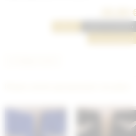
20,00 
Réserver
Ajouter à ma sélection
Poser une question
Partager cet article
D'autres articles qui pourraient vous plaire