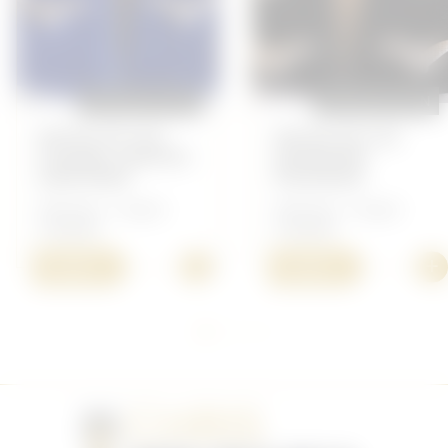
REPRODUCTION
REPRODUCTION
PATTES DE COL
PATTES DE COL
FLIEGER, SERVICE
GEFREITER
SANITAIRE
PIONNIER
Allemand - Insigne
Allemand - Insigne
Luftwaffe
Luftwaffe
+
+
15,00 €
15,00 €