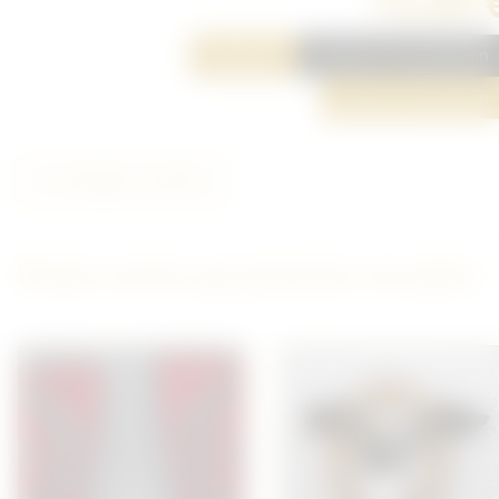
15,00 
Réserver
Ajouter à ma sélection
Poser une question
Partager cet article
D'autres articles qui pourraient vous plaire