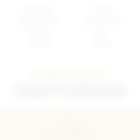
Nouveautés
Français
Anglais/Canadien
Insigne Français
Américain
Divers
Allemand
Contact
Contactez-nous !
02 35 92 47 01 du lundi au vendredi 9h-12h /13h-18h
sebchris@bbox.fr
30 rue du Mouquet 76570 Pavilly
CGU
CGV
Mentions légales
Politique de confidentialité