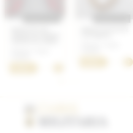
REPRODUCTION
REPRODUCTION
PATTES DE COL
BREVET DE PILOTE
OBERSTLEUTNANT,
LUFTWAFFE
UNITÉS DU GÉNIE
Allemand - Insigne
Allemand - Insigne
Luftwaffe
Luftwaffe
+
20,00 €
+
15,00 €