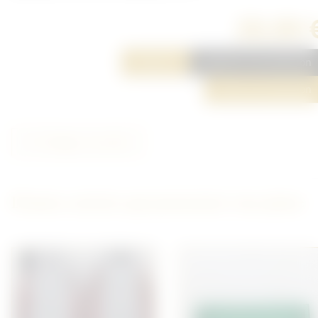
20,00 
Réserver
Ajouter à ma sélection
Poser une question
Partager cet article
D'autres articles qui pourraient vous plaire