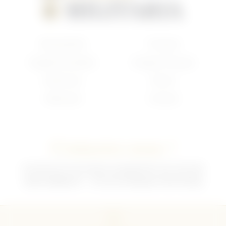
Nouveautés
Français
Anglais/Canadien
Insigne Français
Américain
Divers
Allemand
Contact
Contactez-nous !
02 35 92 47 01 du lundi au vendredi 9h-12h /13h-18h
sebchris@bbox.fr
30 rue du Mouquet 76570 Pavilly
CGU
CGV