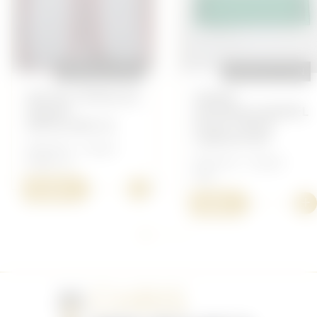
REPRODUCTION
REPRODUCTION
PATTES D'ÉPAULES
GRADE
MAJOR
UNTERFELDWEBEL
ARTILLERIE SS
POUR TENUE
CAMOUFLÉE
Allemand - insigne
Waffen SS
Allemand - Insigne
Heer
+
15,00 €
+
3,00 €