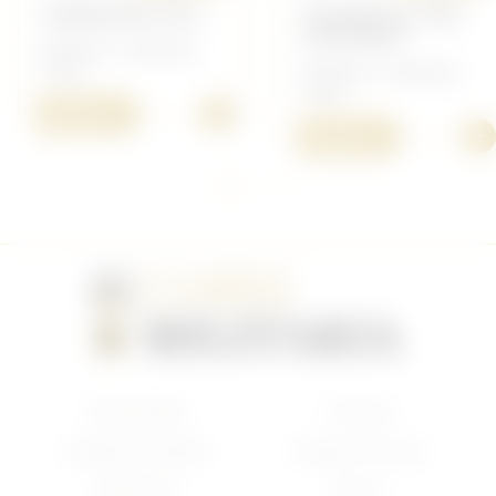
TORNISTER 1917
SOLDBUCH 1918
LEUNTANT
Allemand - Allemand
14/18
Allemand - Allemand
14/18
+
50,00 €
+
50,00 €
Nouveautés
Français
Anglais/Canadien
Insigne Français
Américain
Divers