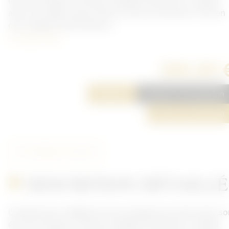
étui de transport. Peinture feldgrau présente, complet
avec son câble à deux fiches et tout ses boutons. Etui en
cuir, sanglon de fermeture...
En savoir plus
280,00 
Réserver
Ajouter à ma sélection
Poser une question
Partager cet article
DESCRITION DÉTAILLÉ
Combiné pour téléphone de campagne prussien dans so
étui de transport. Peinture feldgrau présente, complet