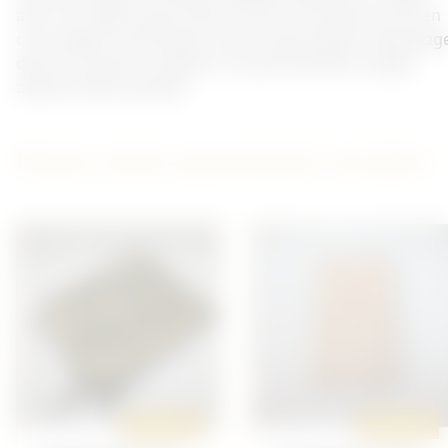
avec son câble à deux fiches et tout ses boutons. Etui en
cuir, sanglon de fermeture cassé mais présent. Marquag
dans le couvercle. Intérieur en partie abimée. Sangle
absente. Bel ensemble.
D'autres articles qui pourraient vous plaire
ORIGINAL
ORIGINAL