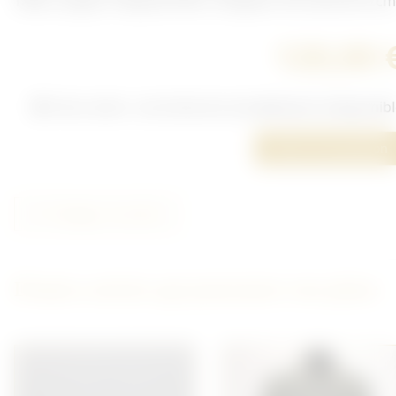
Taille, Largeur D'épaule 49cm, longueur de manche 67cm
120,00 
Hors stock : cet article est actuellement indisponib
Poser une question
Partager cet article
D'autres articles qui pourraient vous plaire