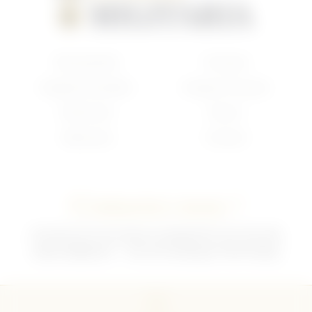
Nouveautés
Français
Anglais/Canadien
Insigne Français
Américain
Divers
Allemand
Contact
Contactez-nous !
02 35 92 47 01 du lundi au vendredi 9h-12h /13h-18h
sebchris@bbox.fr
30 rue du Mouquet 76570 Pavilly
CGU
CGV