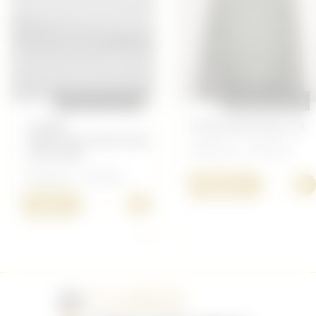
REPRODUCTION
REPRODUCTION
LISERÉ
BLOUSON MDL 44
VAREUSE/COIFFURE
Allemand - Uniforme
OFFICIER
Allemand - Uniforme
+
150,00 €
+
7,00 €