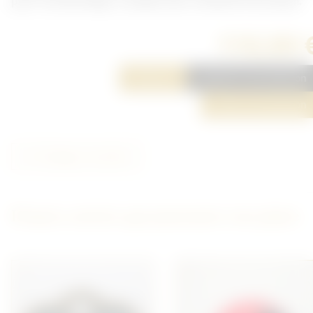
pour l'armée belge. Complet avec combiné et écouteur.
110,00 
Réserver
Ajouter à ma sélection
Poser une question
Partager cet article
D'autres articles qui pourraient vous plaire