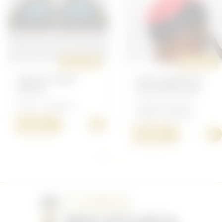
ORIGINAL
ORIGINAL
BREVET PARA
COULOURED FS
BELGE
CAP ARTILLERY
Divers - Belgique
Anglais/Canadien -
Coiffure Anglaise
+
10,00 €
+
40,00 €