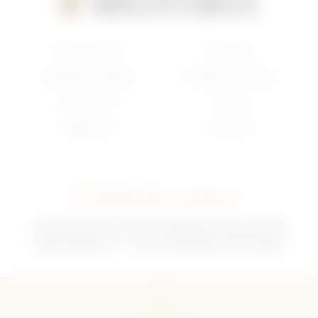
Nouveautés
Français
Anglais/Canadien
Insigne Français
Américain
Divers
Allemand
Contact
Contactez-nous !
02 35 92 47 01 du lundi au vendredi 9h-12h /13h-18h
sebchris@bbox.fr
30 rue du Mouquet 76570 Pavilly
CGU
CGV