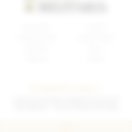
Nouveautés
Français
Anglais/Canadien
Insigne Français
Américain
Divers
Allemand
Contact
Contactez-nous !
02 35 92 47 01 du lundi au vendredi 9h-12h /13h-18h
sebchris@bbox.fr
30 rue du Mouquet 76570 Pavilly
CGU