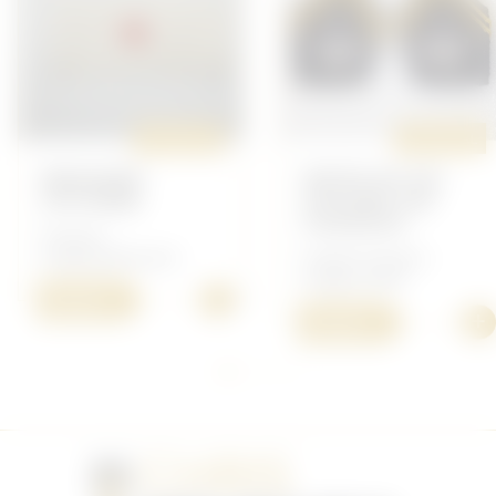
ORIGINAL
ORIGINAL
BRASSARD
PATTES DE COL
UFF/SSBM
OFFICIER 1ER
CHASSEUR
Français -
Drapeau/Brassard
Insigne Français -
Insigne 39/45
+
50,00 €
+
30,00 €