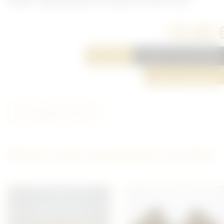
Adrian. A peindre dans la couleur de votre choix.
15,00 
Réserver
Ajouter à ma sélection
Poser une question
Partager cet article
D'autres articles qui pourraient vous plaire