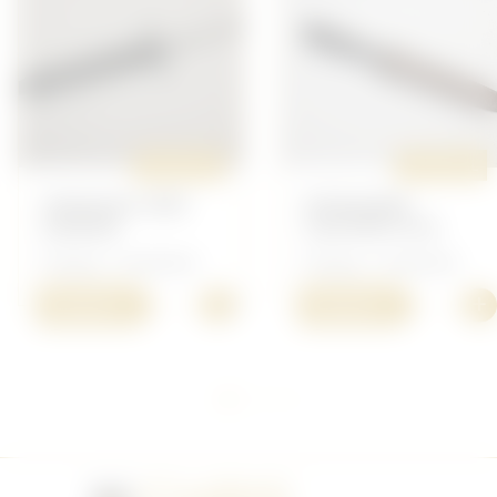
ORIGINAL
ORIGINAL
VENGEUR 1870
POIGNARD
GONON
COUTROT N°6
Français - Armement
Français - Armement
+
+
120,00 €
150,00 €