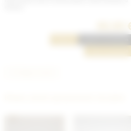
Lame cassé au bout. Foureau absent. Vente interdite au
mineurs.
80,00 
Réserver
Ajouter à ma sélection
Poser une question
Partager cet article
D'autres articles qui pourraient vous plaire