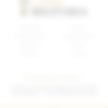
Nouveautés
Français
Anglais/Canadien
Insigne Français
Américain
Divers
Allemand
Contact
Contactez-nous !
02 35 92 47 01 du lundi au vendredi 9h-12h /13h-18h
sebchris@bbox.fr
30 rue du Mouquet 76570 Pavilly