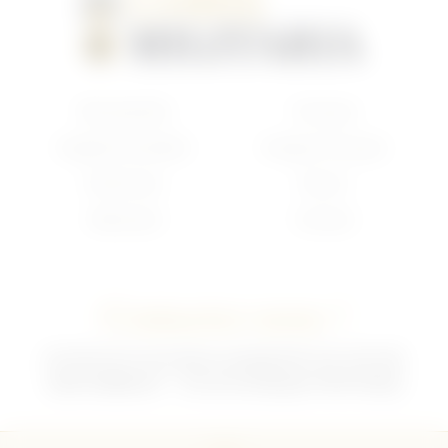
Nouveautés
Français
Anglais/Canadien
Insigne Français
Américain
Divers
Allemand
Contact
Contactez-nous !
02 35 92 47 01 du lundi au vendredi 9h-12h /13h-18h
sebchris@bbox.fr
30 rue du Mouquet 76570 Pavilly