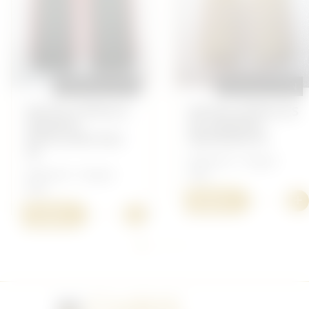
REPRODUCTION
REPRODUCTION
PATTES D'ÉPAULE
PATTES D'ÉPAULES
SERGENT
DE GÉNÉRAL
ARTILLERIE MLE
WEHRMACHT
43
Allemand - Insigne
Allemand - Insigne
Heer
Heer
+
30,00 €
+
15,00 €