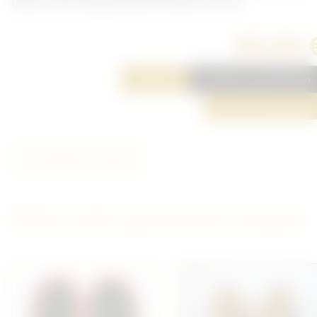
blanc). Une marqué DRGM. Brodé sur tissu.
80,00 
Réserver
Ajouter à ma sélection
Poser une question
Partager cet article
D'autres articles qui pourraient vous plaire