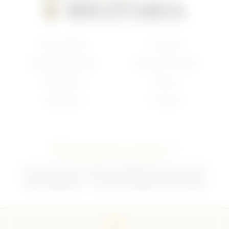
Nouveautés
Français
Anglais/Canadien
Insigne Français
Américain
Divers
Allemand
Contact
Contactez-nous !
02 35 92 47 01 du lundi au vendredi 9h-12h /13h-18h
sebchris@bbox.fr
30 rue du Mouquet 76570 Pavilly
CGU
CGV