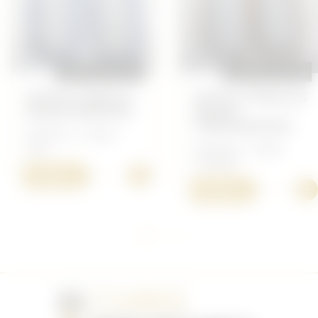
REPRODUCTION
REPRODUCTION
PATTES D'ÉPAULE
PATTES D'ÉPAULES
MAJOR MÉDECIN
MAJOR
TRANSMISSION
Allemand - Insigne
Heer
Allemand - Insigne
Luftwaffe
+
15,00 €
+
15,00 €