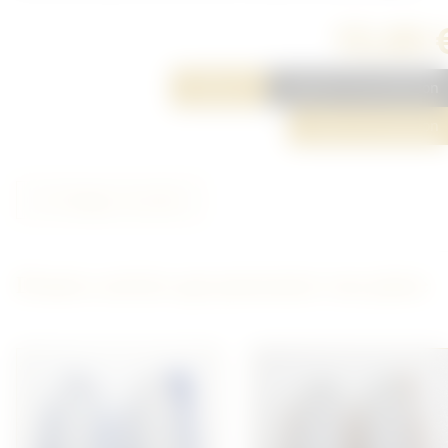
15,00 
Réserver
Ajouter à ma sélection
Poser une question
Partager cet article
D'autres articles qui pourraient vous plaire