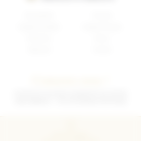
Nouveautés
Français
Anglais/Canadien
Insigne Français
Américain
Divers
Allemand
Contact
Contactez-nous !
02 35 92 47 01 du lundi au vendredi 9h-12h /13h-18h
sebchris@bbox.fr
30 rue du Mouquet 76570 Pavilly
CGU
CGV
Mentions légales
Politique de confidentialité