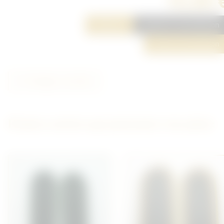
15,00 
Réserver
Ajouter à ma sélection
Poser une question
Partager cet article
D'autres articles qui pourraient vous plaire