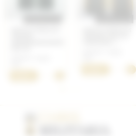
REPRODUCTION
REPRODUCTION
PATTES D'ÉPAULES
PATTES D'ÉPAULES
TROUPE
SERGENT MLE 43
PANZERGRENADIER
CAVALERIE /...
MLE 36
Allemand - Insigne
Allemand - Insigne
Heer
Heer
+
15,00 €
+
15,00 €