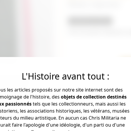
Allemand - Insigne Panzer
REPRODUCTION
Paire de pattes d'épaules se
Ré
L'Histoire avant tout :
us les articles proposés sur notre site internet sont des
moignage de l'histoire, des
objets de collection destinés
ux passionnés
tels que les collectionneurs, mais aussi les
storiens, les associations historiques, les vétérans, musées 
teurs du milieu artistique. En aucun cas Chris Militaria ne
urait faire l'apologie d'une idéologie, d'un parti ou d'une