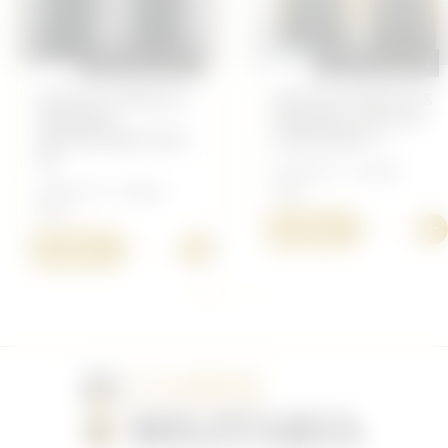
REPRODUCTION
REPRODUCTION
PATTES D'ÉPAULE
PATTES D'ÉPAULES
SERGENT
SERGENT MLE 43
INFANTERIE MLE
CAVALERIE /...
40
Allemand - Insigne
Allemand - Insigne
Heer
Heer
+
15,00 €
+
15,00 €