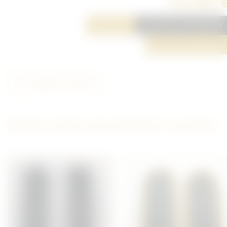
15,00 
Réserver
Ajouter à ma sélection
Poser une question
Partager cet article
D'autres articles qui pourraient vous plaire