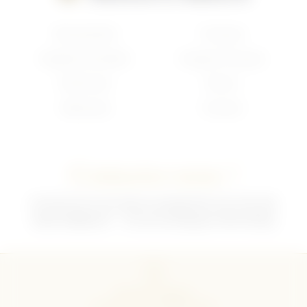
Nouveautés
Français
Anglais/Canadien
Insigne Français
Américain
Divers
Allemand
Contact
Contactez-nous !
02 35 92 47 01 du lundi au vendredi 9h-12h /13h-18h
sebchris@bbox.fr
30 rue du Mouquet 76570 Pavilly
CGU
CGV
Mentions légales
Politique de confidentialité