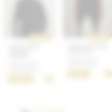
ORIGINAL
ORIGINAL
BATTLE DRESS
PANTALON ROYAL
CIVILIAN
ARTILLERY
DEFENCE
Anglais/Canadien -
Anglais/Canadien -
Uniforme Anglais
Uniforme Anglais
+
40,00 €
+
200,00 €