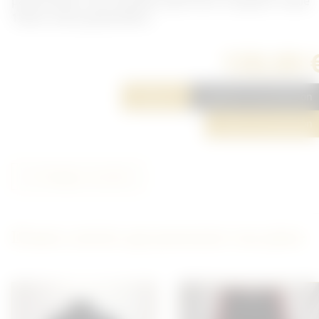
parachutiste. Tour de taille à plat 53cm, longueur totale
120cm, entre jambe 89cm.
130,00 
Réserver
Ajouter à ma sélection
Poser une question
Partager cet article
D'autres articles qui pourraient vous plaire