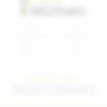
Nouveautés
Français
Anglais/Canadien
Insigne Français
Américain
Divers
Allemand
Contact
Contactez-nous !
02 35 92 47 01 du lundi au vendredi 9h-12h /13h-18h
sebchris@bbox.fr
30 rue du Mouquet 76570 Pavilly