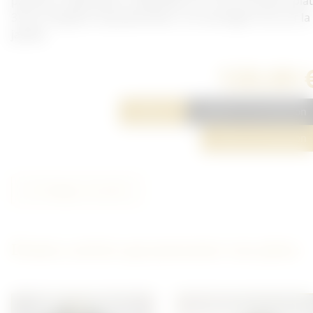
plusieurs réparations. Taille W30, L31. Tour de taille à plat
37cm, longueur de jambe 99cm. Un très léger trou sur la
jambe.
120,00 
Réserver
Ajouter à ma sélection
Poser une question
Partager cet article
D'autres articles qui pourraient vous plaire