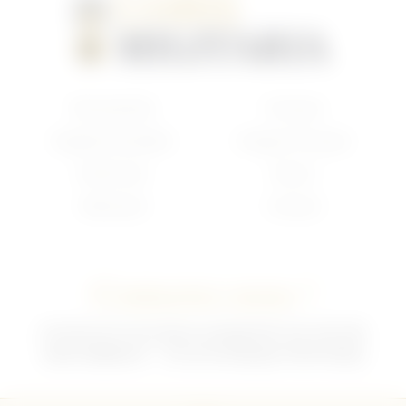
Nouveautés
Français
Anglais/Canadien
Insigne Français
Américain
Divers
Allemand
Contact
Contactez-nous !
02 35 92 47 01 du lundi au vendredi 9h-12h /13h-18h
sebchris@bbox.fr
30 rue du Mouquet 76570 Pavilly