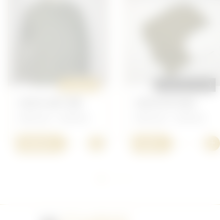
ORIGINAL
REPRODUCTION
VESTE HBT 38R
CAPUCHE M43
Américain - Uniforme
Américain - Uniforme
+
+
100,00 €
5,00 €