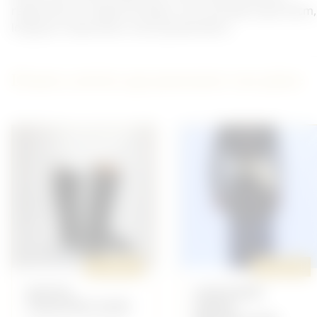
régimenté au 102éme de ligne. Tour de taille à plat 39cm,
longueur totale 99cm, entre jambe 69cm.
D'autres articles qui pourraient vous plaire
ORIGINAL
ORIGINAL
BOTTES
UNIFORME
CAVALERIE NOIR
GARDE