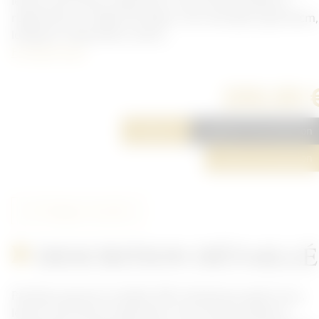
léchure de mite et réparation. Pas de date visible et
régimenté au 102éme de ligne. Tour de taille à plat 39cm,
longueur totale 99cm, entre...
En savoir plus
200,00 
Réserver
Ajouter à ma sélection
Poser une question
Partager cet article
DESCRITION DÉTAILLÉ
Pantalon garance modèle 1867. Nombreux petit trous,
léchure de mite et réparation. Pas de date visible et