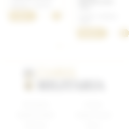
RÉPUBLICAIN
Allemand - Uniforme
1914
+
70,00 €
Français - Uniforme
14/18
+
550,00 €
Nouveautés
Français
Anglais/Canadien
Insigne Français
Américain
Divers