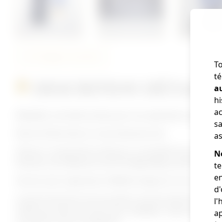
Partager cet article
To
té
DESCRITION DÉTAILL
a
hi
ac
Médaille commémorative pour les opérations dans les B
sa
Elle est Décernée en reconnaissance de :
as
30 jours consécutifs et 60 jours cumulatifs de service su
N
Kosovo), de l'Albanie et de l'Ex-République de Macédoi
te
en
Service avec l’opération KOBOLD depuis le 1er aout 200
d
Le personnel de vol accumulera une journée de service 
l'
même journée ne seront pas créditées. Cette règle s'app
ap