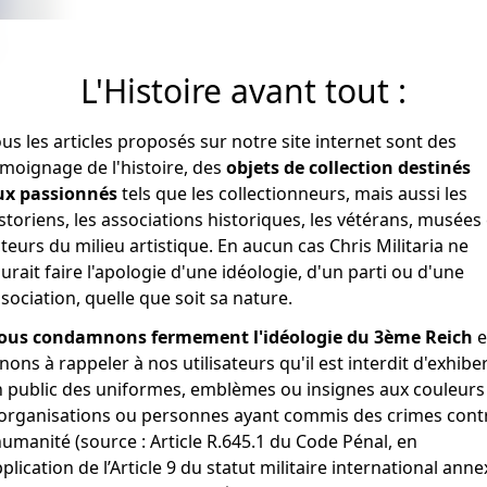
L'Histoire avant tout :
us les articles proposés sur notre site internet sont des
moignage de l'histoire, des
objets de collection destinés
É
ux passionnés
tels que les collectionneurs, mais aussi les
storiens, les associations historiques, les vétérans, musées 
teurs du milieu artistique. En aucun cas Chris Militaria ne
alkans, dans sa boite d'origine avec la barrette Dixmude.
urait faire l'apologie d'une idéologie, d'un parti ou d'une
sociation, quelle que soit sa nature.
r le territoire ou dans l'espace aérien de la Bosnie-Herzégov
ous condamnons fermement l'idéologie du 3ème Reich
e
ne, commençant le 1er janvier 2003 et se terminant le 29 m
nons à rappeler à nos utilisateurs qu'il est interdit d'exhibe
 public des uniformes, emblèmes ou insignes aux couleurs
8.
'organisations ou personnes ayant commis des crimes cont
pour la premère sortie de chaque journée dans la zone d'op
humanité (source : Article R.645.1 du Code Pénal, en
lique aux appareils de support et de combat, les appareils 
plication de l’Article 9 du statut militaire international anne