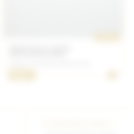
ORIGINAL
BARRETTES DE 3 DÉCOS
INDOCHINE/ALGÉRIE
Français - Décoration de 1945 a nos jour
+
30,00 €
Contactez-nous !