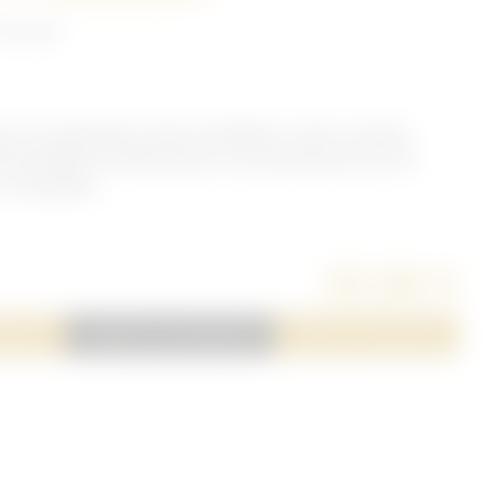
 nos jour
 les opérations dans les Balkans, dans sa boite
Dixmude.Elle est Décernée en reconnaissance de :30
 cumulatifs...
25,00 €
server
Ajouter à ma sélection
Poser une question