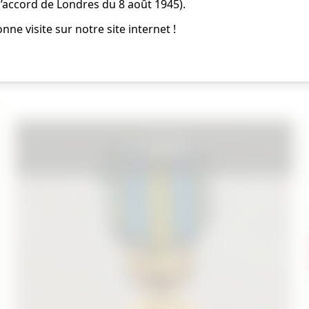
l’accord de Londres du 8 août 1945).
'Ex-Yougoslavie, le Kosovo et l'Ex-République yougoslave d
nne visite sur notre site internet !
VENDU