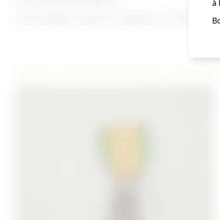
transport et de surveillance.
à 
Cette médaille remplace les médailles de l'OTAN pour l
Bo
D'autres articles qui pourraient vous plaire