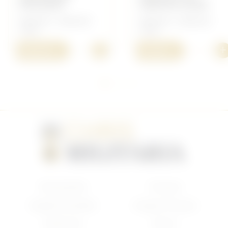
PRUSSIEN
VAREUSE ACIER
Allemand - Allemand
Allemand - Allemand
14/18
14/18
+
+
550,00 €
10,00 €
Nouveautés
Français
Anglais/Canadien
Insigne Français
Américain
Divers