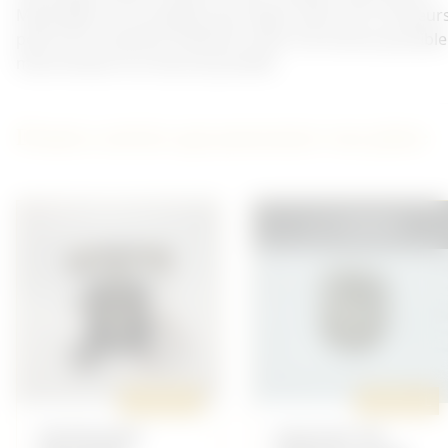
Marquage sur le drapeau peu lisible. Daté 1915. Plusieur
petit trous. Système d'attache refait. Pas d'envoi possible
mais livraison sur bourse possible.
D'autres articles qui pourraient vous plaire
VENDU
ORIGINAL
ORIGINAL
TÉLÉPHONE
CROCHET DE