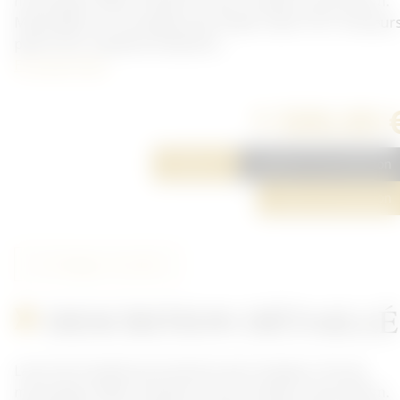
marquage visible. Hampe en bois. Hauteur total 320cm.
Marquage sur le drapeau peu lisible. Daté 1915. Plusieur
petit trous. Système d'attache...
En savoir plus
1 500,00 
Réserver
Ajouter à ma sélection
Poser une question
Partager cet article
DESCRITION DÉTAILLÉ
Lance de Cavalerie prussienne avec drapeau. Pas de
marquage visible. Hampe en bois. Hauteur total 320cm.