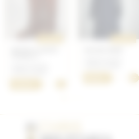
ORIGINAL
ORIGINAL
BOTTES À LACETS
BLOUSE WAAF
FUSSELL'S
Anglais/Canadien -
Anglais/Canadien -
Uniforme Anglais
Uniforme Anglais
+
80,00 €
+
130,00 €