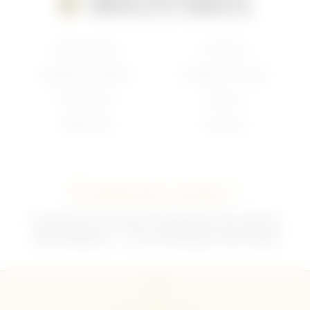
Nouveautés
Français
Anglais/Canadien
Insigne Français
Américain
Divers
Allemand
Contact
Contactez-nous !
02 35 92 47 01 du lundi au vendredi 9h-12h /13h-18h
sebchris@bbox.fr
30 rue du Mouquet 76570 Pavilly
CGU
CGV