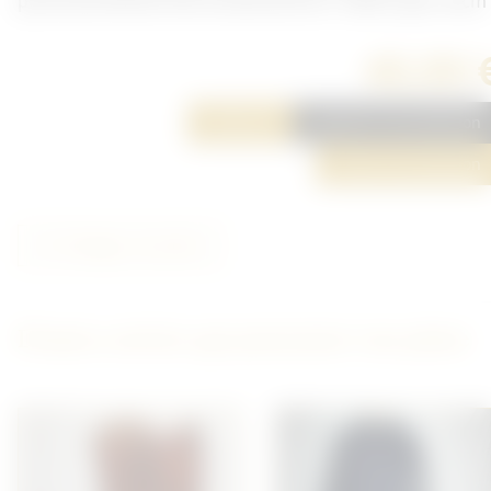
personnel féminin de l'armée de terre. Taille à plat: 39cm
40,00 
Réserver
Ajouter à ma sélection
Poser une question
Partager cet article
D'autres articles qui pourraient vous plaire