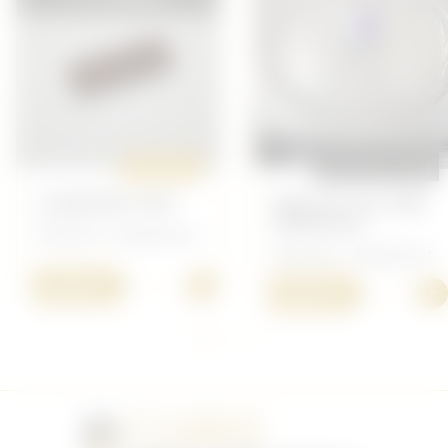
ORIGINAL
REPRODUCTION
LOSANTIN 1937
BOUCLE ALU DRK
(MÉDICAL)
Allemand - Équipement
Allemand - Équipement
+
10,00 €
+
20,00 €