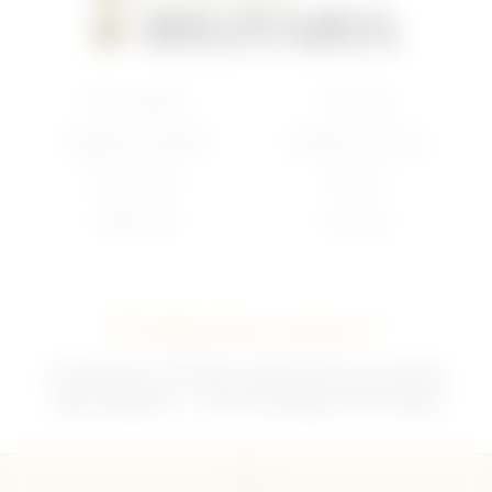
Nouveautés
Français
Anglais/Canadien
Insigne Français
Américain
Divers
Allemand
Contact
Contactez-nous !
02 35 92 47 01 du lundi au vendredi 9h-12h /13h-18h
sebchris@bbox.fr
30 rue du Mouquet 76570 Pavilly
CGU