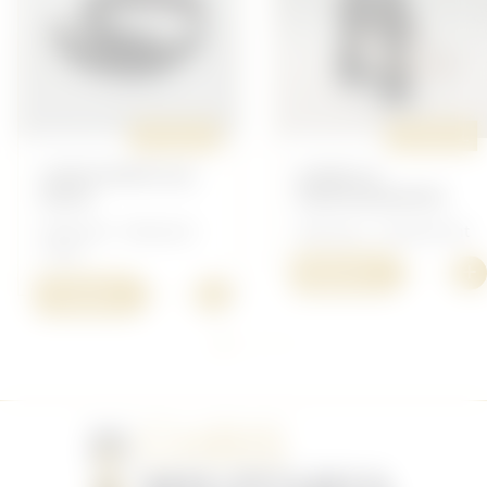
ORIGINAL
ORIGINAL
CEINTURON ALL
JUMELLE
90CM
KRIEGSMARINE
Allemand - Allemand
Allemand - Équipement
14/18
+
500,00 €
+
110,00 €