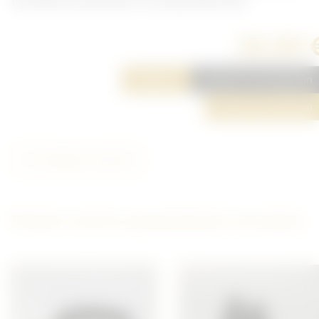
terminée, les pressions n'ont pas était mise.
20,00 
Réserver
Ajouter à ma sélection
Poser une question
Partager cet article
D'autres articles qui pourraient vous plaire