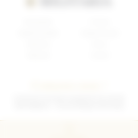
Nouveautés
Français
Anglais/Canadien
Insigne Français
Américain
Divers
Allemand
Contact
Contactez-nous !
02 35 92 47 01 du lundi au vendredi 9h-12h /13h-18h
sebchris@bbox.fr
30 rue du Mouquet 76570 Pavilly
CGU
CGV