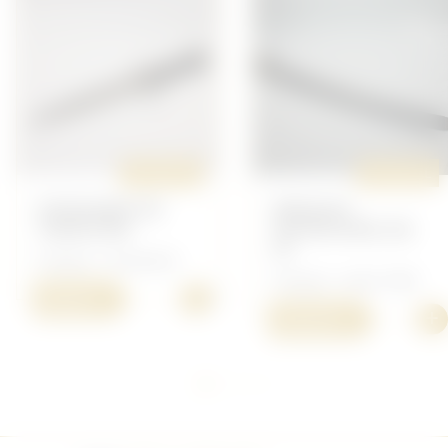
ORIGINAL
ORIGINAL
POIGNARD DE
BRIQUET
TRANCHÉE
INFANTERIE AN
IX
Français - Armement
Français - Avant 1900
+
80,00 €
+
250,00 €