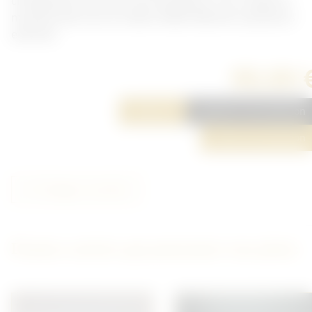
changement de canon de mitrailleuse. Cuir souple en
mauvais état sous la maille. Maille détaché a plusieurs
endroits.
90,00 
Réserver
Ajouter à ma sélection
Poser une question
Partager cet article
D'autres articles qui pourraient vous plaire