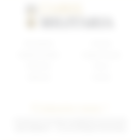
Nouveautés
Français
Anglais/Canadien
Insigne Français
Américain
Divers
Allemand
Contact
Contactez-nous !
02 35 92 47 01 du lundi au vendredi 9h-12h /13h-18h
sebchris@bbox.fr
30 rue du Mouquet 76570 Pavilly