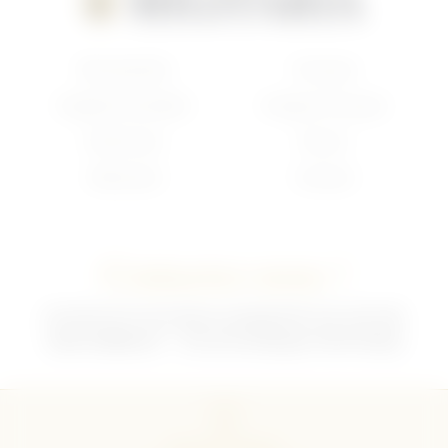
Nouveautés
Français
Anglais/Canadien
Insigne Français
Américain
Divers
Allemand
Contact
Contactez-nous !
02 35 92 47 01 du lundi au vendredi 9h-12h /13h-18h
sebchris@bbox.fr
30 rue du Mouquet 76570 Pavilly
CGU
CGV
Mentions légales