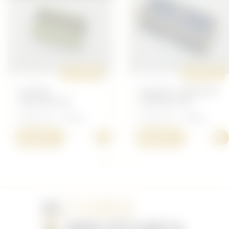
ORIGINAL
ORIGINAL
SAVON
PAQUET LAME DE
PALMOLIVE
RASOIR PAL
Américain - Toilette
Américain - Toilette
+
+
30,00 €
20,00 €