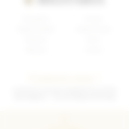
Nouveautés
Français
Anglais/Canadien
Insigne Français
Américain
Divers
Allemand
Contact
Contactez-nous !
02 35 92 47 01 du lundi au vendredi 9h-12h /13h-18h
sebchris@bbox.fr
30 rue du Mouquet 76570 Pavilly
CGU
CGV
Mentions légales