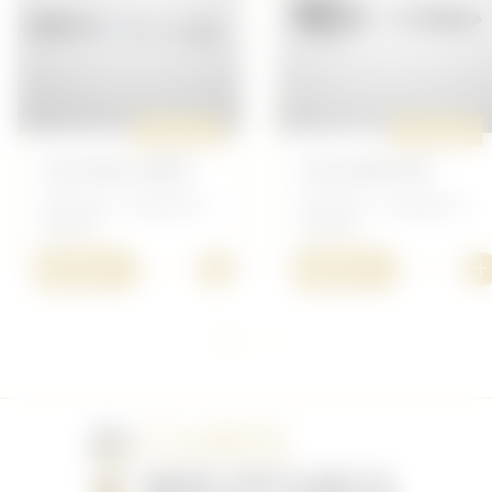
ORIGINAL
ORIGINAL
COUTEAU MESS
CUILLÈRE WH
Allemand - Vaisselle et
Allemand - Vaisselle et
couvert
couvert
+
+
25,00 €
30,00 €