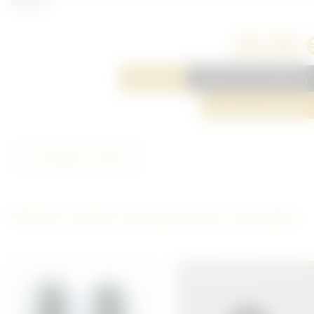
dessus.
20,00 
Réserver
Ajouter à ma sélection
Poser une question
Partager cet article
D'autres articles qui pourraient vous plaire