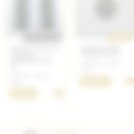
REPRODUCTION
ORIGINAL
PATTES D'ÉPAULES
BADGE BLESSÉ
SERGENT
ARGENT N°107
INFIRMIER MLE
Allemand - Insigne
36
Heer
Allemand - Insigne
+
100,00 €
Heer
+
15,00 €