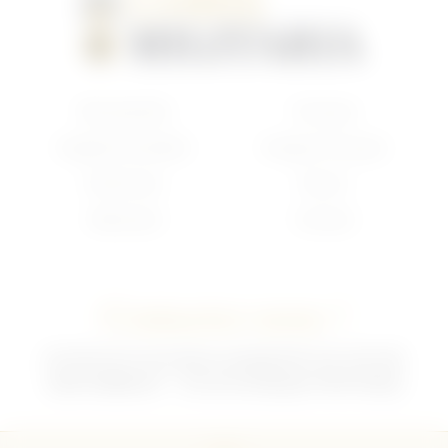
Nouveautés
Français
Anglais/Canadien
Insigne Français
Américain
Divers
Allemand
Contact
Contactez-nous !
02 35 92 47 01 du lundi au vendredi 9h-12h /13h-18h
sebchris@bbox.fr
30 rue du Mouquet 76570 Pavilly