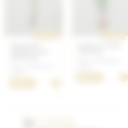
ORIGINAL
ORIGINAL
MINIATURE
ORDRE DE L'ÉPÉE
GUERRE DU RIF
BURUNDI
MAROCAIN
Divers - Décoration du
Divers - Décoration du
monde
monde
+
40,00 €
+
20,00 €