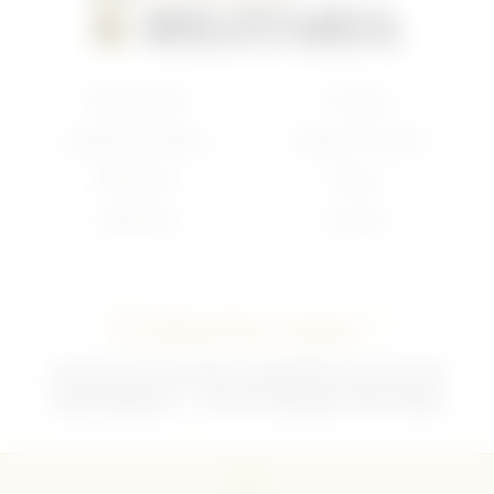
Nouveautés
Français
Anglais/Canadien
Insigne Français
Américain
Divers
Allemand
Contact
Contactez-nous !
02 35 92 47 01 du lundi au vendredi 9h-12h /13h-18h
sebchris@bbox.fr
30 rue du Mouquet 76570 Pavilly
CGU