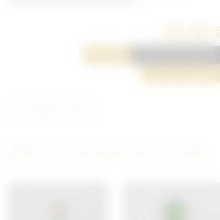
fabrication coréenne dans sa boite.
50,00 
Réserver
Ajouter à ma sélection
Poser une question
Partager cet article
D'autres articles qui pourraient vous plaire