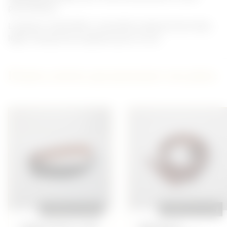
paramilitaire.
Longueur totale 98cm, ensemble original et bon état,
léger manque de souplesse pour le cuir.
D'autres articles qui pourraient vous plaire
REPRODUCTION
REPRODUCTION