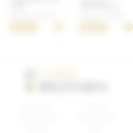
CEINTURON CUIR
BRETELLE
NOIR
MAUSER/MP44
Allemand - Équipement
Allemand - Armement
+
+
40,00 €
30,00 €
Nouveautés
Français
Anglais/Canadien
Insigne Français
Américain
Divers