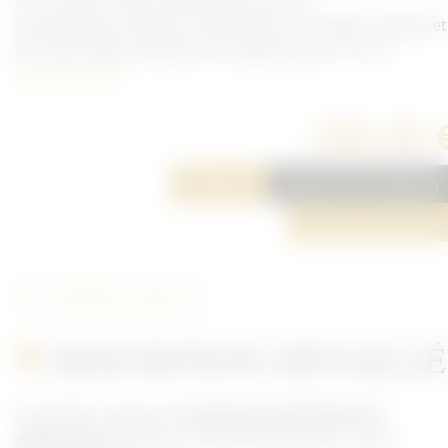
en cuir pour tenue de parade ou unité
paramilitaire.Longueur totale 98cm, ensemble original et
bon état, léger manque de souplesse pour le cuir.
En savoir plus
200,00 
Réserver
Ajouter à ma sélection
Poser une question
Partager cet article
DESCRITION DÉTAILLÉ
Ensemble comprenant
boucle en aluminium et
ceinturon en cui
r pour tenue de parade ou unité