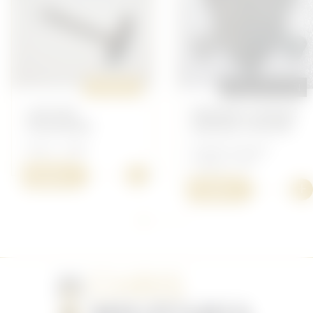
ORIGINAL
REPRODUCTION
LOUCHE
INSIGNE CASQUE
ITALIENNE
ADRIAN ITALIEN
Divers - Italie
Insigne Français -
Insigne 14/18
+
30,00 €
+
15,00 €