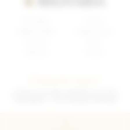
Nouveautés
Français
Anglais/Canadien
Insigne Français
Américain
Divers
Allemand
Contact
Contactez-nous !
02 35 92 47 01 du lundi au vendredi 9h-12h /13h-18h
sebchris@bbox.fr
30 rue du Mouquet 76570 Pavilly
CGU
CGV