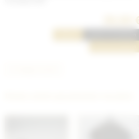
marquage visible.
30,00 
Réserver
Ajouter à ma sélection
Poser une question
Partager cet article
D'autres articles qui pourraient vous plaire