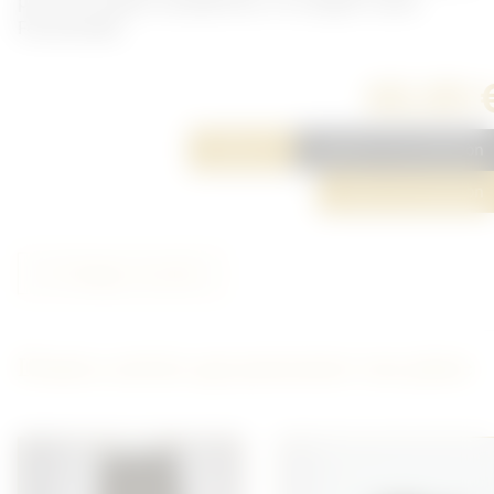
part les troupes canadiennes. Un sanglon cassé.
Fonctionelle.
60,00 
Réserver
Ajouter à ma sélection
Poser une question
Partager cet article
D'autres articles qui pourraient vous plaire