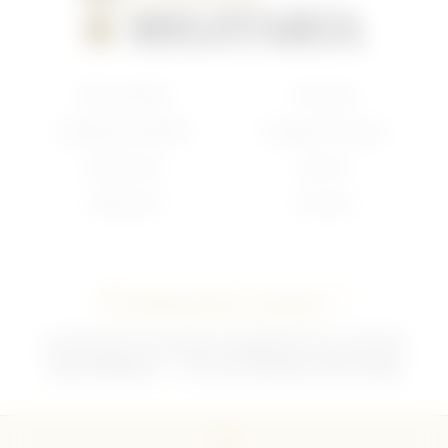
Nouveautés
Français
Anglais/Canadien
Insigne Français
Américain
Divers
Allemand
Contact
Contactez-nous !
02 35 92 47 01 du lundi au vendredi 9h-12h /13h-18h
sebchris@bbox.fr
30 rue du Mouquet 76570 Pavilly
CGU