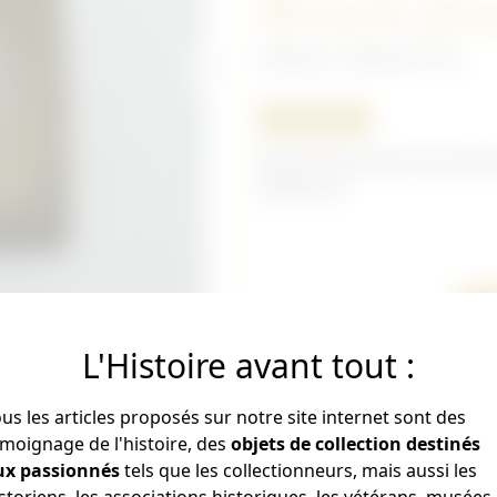
Boucle pru
Allemand - Allemand 14/18
ORIGINAL
Boucle de ceinturon prussi
de dorure.
Ré
L'Histoire avant tout :
us les articles proposés sur notre site internet sont des
moignage de l'histoire, des
objets de collection destinés
ux passionnés
tels que les collectionneurs, mais aussi les
storiens, les associations historiques, les vétérans, musées 