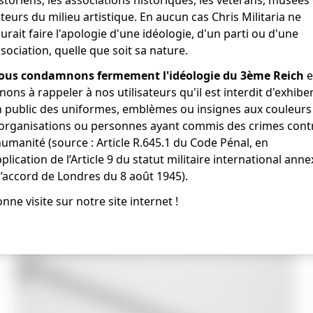
teurs du milieu artistique. En aucun cas Chris Militaria ne
urait faire l'apologie d'une idéologie, d'un parti ou d'une
sociation, quelle que soit sa nature.
ous condamnons fermement l'idéologie du 3ème Reich
e
nons à rappeler à nos utilisateurs qu'il est interdit d'exhibe
 public des uniformes, emblèmes ou insignes aux couleurs
'organisations ou personnes ayant commis des crimes cont
humanité (source : Article R.645.1 du Code Pénal, en
plication de l’Article 9 du statut militaire international anne
l’accord de Londres du 8 août 1945).
nne visite sur notre site internet !